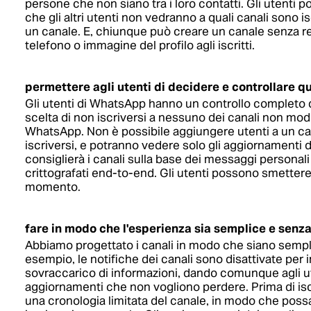
persone che non siano tra i loro contatti. Gli utenti p
che gli altri utenti non vedranno a quali canali sono i
un canale. E, chiunque può creare un canale senza re
telefono o immagine del profilo agli iscritti.
permettere agli utenti di decidere e controllare q
Gli utenti di WhatsApp hanno un controllo completo de
scelta di non iscriversi a nessuno dei canali non modi
WhatsApp. Non è possibile aggiungere utenti a un ca
iscriversi, e potranno vedere solo gli aggiornamenti
consiglierà i canali sulla base dei messaggi personali
crittografati end-to-end. Gli utenti possono smettere
momento.
fare in modo che l'esperienza sia semplice e senz
Abbiamo progettato i canali in modo che siano semplic
esempio, le notifiche dei canali sono disattivate per
sovraccarico di informazioni, dando comunque agli utent
aggiornamenti che non vogliono perdere. Prima di iscr
una cronologia limitata del canale, in modo che pos