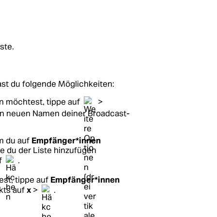
ste.
ast du folgende Möglichkeiten:
 möchtest, tippe auf
>
en neuen Namen deiner Broadcast-
m du auf
Empfänger*innen
e du der Liste hinzufügen
f
.
st, tippe auf
Empfänger*innen
kts auf
x
>
.