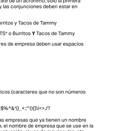
ate de un acrónimo; solo la primera
y las conjunciones deben estar en
urritos y Tacos de Tammy
S* o Burritos
Y
Tacos de Tammy
bres de empresa deben usar espacios
icos (caracteres que no son números
%^&*()_+:;"'{}[]\|<>,/?
a las empresas que ya tienen un nombre
o, el nombre de empresa que se use en la