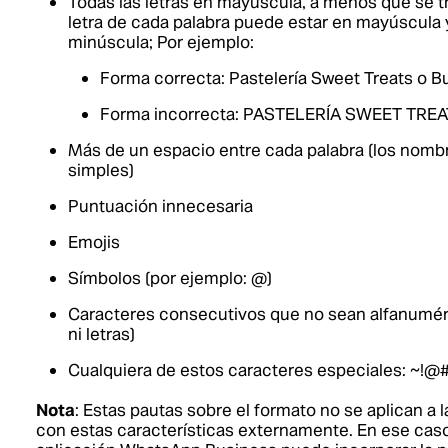
Todas las letras en mayúscula, a menos que se tr
letra de cada palabra puede estar en mayúscula 
minúscula; Por ejemplo:
Forma correcta: Pastelería Sweet Treats o B
Forma incorrecta: PASTELERÍA SWEET TREAT
Más de un espacio entre cada palabra (los nom
simples)
Puntuación innecesaria
Emojis
Símbolos (por ejemplo: @)
Caracteres consecutivos que no sean alfanumér
ni letras)
Cualquiera de estos caracteres especiales: ~!@#$
Nota
: Estas pautas sobre el formato no se aplican 
con estas características externamente. En ese cas