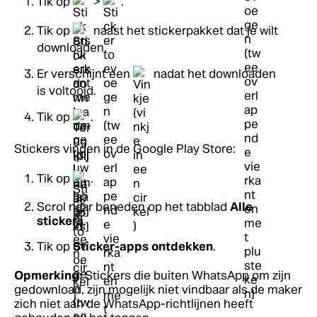
Tik op
>
.
Tik op
naast het stickerpakket dat je wilt
downloaden.
Er verschijnt een
nadat het downloaden
is voltooid.
Tik op
.
Stickers vinden in de Google Play Store:
Tik op
.
Scrol naar beneden op het tabblad
Alle
stickers
.
Tik op
Sticker-apps ontdekken
.
Opmerking:
Stickers die buiten WhatsApp om zijn
gedownload, zijn mogelijk niet vindbaar als de maker
zich niet aan de WhatsApp-richtlijnen heeft