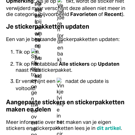
Opmerking
: Als je op
tikt, wordt de sticker niet
verwijderd maar verschijnt deze alleen niet meer in
die categorie (bijvoorbeeld
Favorieten
of
Recent
).
Je stickerpakketten updaten
Een van je bestaande stickerpakketten updaten:
Tik op
.
Tik op het tabblad
Alle stickers
op
Updaten
naast het stickerpakket.
Er verschijnt een
nadat de update is
voltooid.
Aangepaste stickers en stickerpakketten
maken en delen
Meer informatie over het maken van je eigen
stickers en stickerpakketten lees je in
dit artikel
.