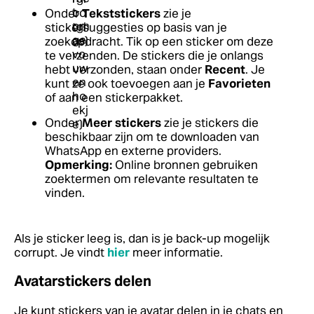
Onder
Tekststickers
zie je
stickersuggesties op basis van je
zoekopdracht. Tik op een sticker om deze
te verzenden. De stickers die je onlangs
hebt verzonden, staan onder
Recent
. Je
kunt ze ook toevoegen aan je
Favorieten
of aan een stickerpakket.
Onder
Meer stickers
zie je stickers die
beschikbaar zijn om te downloaden van
WhatsApp en externe providers.
Opmerking:
Online bronnen gebruiken
zoektermen om relevante resultaten te
vinden.
Als je sticker leeg is, dan is je back-up mogelijk
corrupt.
Je vindt
hier
meer informatie.
Avatarstickers delen
Je kunt stickers van je avatar delen in je chats en