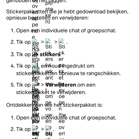
gehouden bij het taggen.
Stickerpakketten die je hebt gedownload bekijken,
opnieuw bestellen en verwijderen:
Open een individuele chat of groepschat.
Tik op
>
>
.
Tik op
Je stickers
.
Tik op
en houd ingedrukt om
stickerpakketten opnieuw te rangschikken.
Tik op
>
Verwijderen
om een
stickerpakket te verwijderen.
Ontdekken van wie het stickerpakket is:
Open een individuele chat of groepschat.
Tik op
>
.