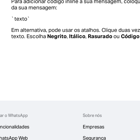
Para adicionar código inline à sua mensagem, colo
da sua mensagem:
`texto`
Em alternativa, pode usar os atalhos. Clique duas ve
texto. Escolha
Negrito
,
Itálico
,
Rasurado
ou
Código
ar o WhatsApp
Sobre nós
ncionalidades
Empresas
hatsApp Web
Segurança