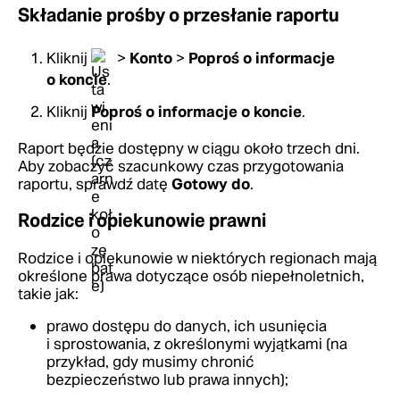
Składanie prośby o przesłanie raportu
Kliknij
>
Konto
>
Poproś o informacje
o koncie
.
Kliknij
Poproś o informacje o koncie
.
Raport będzie dostępny w ciągu około trzech dni.
Aby zobaczyć szacunkowy czas przygotowania
raportu, sprawdź datę
Gotowy do
.
Rodzice i opiekunowie prawni
Rodzice i opiekunowie w niektórych regionach mają
określone prawa dotyczące osób niepełnoletnich,
takie jak:
prawo dostępu do danych, ich usunięcia
i sprostowania, z określonymi wyjątkami (na
przykład, gdy musimy chronić
bezpieczeństwo lub prawa innych);