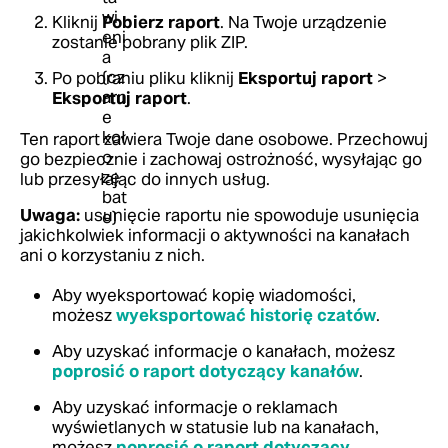
Kliknij
Pobierz raport
. Na Twoje urządzenie
zostanie pobrany plik ZIP.
Po pobraniu pliku kliknij
Eksportuj raport
>
Eksportuj raport
.
Ten raport zawiera Twoje dane osobowe. Przechowuj
go bezpiecznie i zachowaj ostrożność, wysyłając go
lub przesyłając do innych usług.
Uwaga:
usunięcie raportu nie spowoduje usunięcia
jakichkolwiek informacji o aktywności na kanałach
ani o korzystaniu z nich.
Aby wyeksportować kopię wiadomości,
możesz
wyeksportować historię czatów
.
Aby uzyskać informacje o kanałach, możesz
poprosić o raport dotyczący kanałów
.
Aby uzyskać informacje o reklamach
wyświetlanych w statusie lub na kanałach,
możesz
poprosić o raport dotyczący