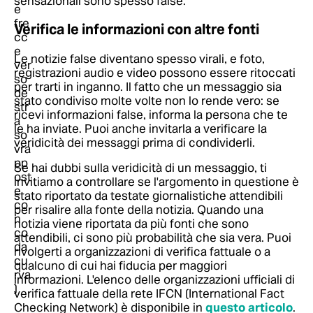
sensazionali sono spesso false.
Verifica le informazioni con altre fonti
Le notizie false diventano spesso virali, e foto,
registrazioni audio e video possono essere ritoccati
per trarti in inganno. Il fatto che un messaggio sia
stato condiviso molte volte non lo rende vero: se
ricevi informazioni false, informa la persona che te
le ha inviate. Puoi anche invitarla a verificare la
veridicità dei messaggi prima di condividerli.
Se hai dubbi sulla veridicità di un messaggio, ti
invitiamo a controllare se l'argomento in questione è
stato riportato da testate giornalistiche attendibili
per risalire alla fonte della notizia. Quando una
notizia viene riportata da più fonti che sono
attendibili, ci sono più probabilità che sia vera. Puoi
rivolgerti a organizzazioni di verifica fattuale o a
qualcuno di cui hai fiducia per maggiori
informazioni.
L'elenco delle organizzazioni ufficiali di
verifica fattuale della rete IFCN (International Fact
Checking Network) è disponibile in
questo articolo
.