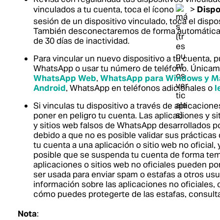
vinculados a tu cuenta, toca el ícono
>
Dispo
sesión de un dispositivo vinculado, toca el dispos
También desconectaremos de forma automática l
de 30 días de inactividad.
Para vincular un nuevo dispositivo a tu cuenta,
WhatsApp o usar tu número de teléfono. Únicam
WhatsApp Web
,
WhatsApp para Windows y M
Android
, WhatsApp en teléfonos adicionales o
l
Si vinculas tu dispositivo a través de aplicacione
poner en peligro tu cuenta. Las aplicaciones y si
y sitios web falsos de WhatsApp desarrollados p
debido a que no es posible validar sus prácticas 
tu cuenta a una aplicación o sitio web no oficial,
posible que se suspenda tu cuenta de forma te
aplicaciones o sitios web no oficiales pueden pon
ser usada para enviar spam o estafas a otros u
información sobre las aplicaciones no oficiales,
cómo puedes protegerte de las estafas, consult
Nota
: