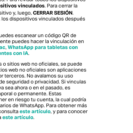
sitivos vinculados
. Para cerrar la
itivo y, luego,
CERRAR SESIÓN
.
os dispositivos vinculados después
 puedes escanear un código QR de
ente puedes hacer la vinculación en
ac
,
WhatsApp para tabletas con
entes con IA
.
s o sitios web no oficiales, se puede
tios web no oficiales son aplicaciones
or terceros. No avalamos su uso
de seguridad o privacidad. Si vinculas
 ya sea ahora o en el pasado, es
mporal o permanente. Estas
er en riesgo tu cuenta, la cual podría
suarios de WhatsApp.
Para obtener más
 consulta
este artículo
, y para conocer
a
este artículo
.