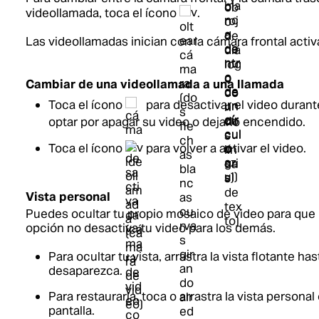
videollamada, toca el ícono
.
Las videollamadas inician con la cámara frontal act
Cambiar de una videollamada a una llamada
Toca el ícono
para desactivar el video durant
optar por apagar su video o dejarlo encendido.
Toca el ícono
para volver a activar el video.
Vista personal
Puedes ocultar tu propio mosaico de video para que 
opción no desactiva tu video para los demás.
Para ocultar tu vista, arrastra la vista flotante ha
desaparezca.
Para restaurarla, toca o arrastra la vista personal
pantalla.