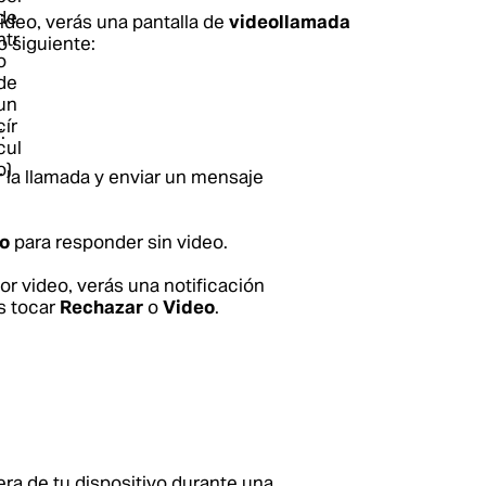
video, verás una pantalla de
videollamada
 siguiente:
.
 la llamada y enviar un mensaje
eo
para responder sin video.
or video, verás una notificación
s tocar
Rechazar
o
Video
.
era de tu dispositivo durante una