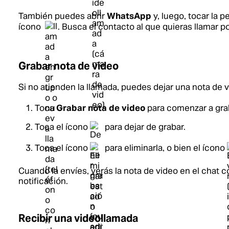
También puedes abrir
WhatsApp
y, luego, tocar la 
ícono
. Busca el contacto al que quieras llamar po
Grabar nota de video
Si no atienden la llamada, puedes dejar una nota de v
Toca
Grabar nota de video
para comenzar a gra
Toca el ícono
para dejar de grabar.
Toca el ícono
para eliminarla, o bien el ícono
Cuando la envíes, verás la nota de video en el chat c
notificación.
Recibir una videollamada