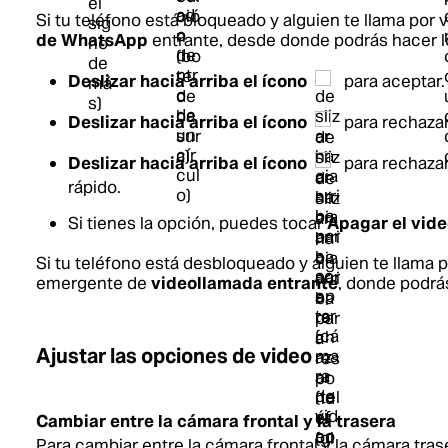
Si tu teléfono está bloqueado y alguien te llama por 
de WhatsApp
entrante, desde donde podrás hacer lo
Deslizar hacia arriba el ícono
para aceptar.
Deslizar hacia arriba el ícono
para rechazar
Deslizar hacia arriba el ícono
para rechazar
rápido.
Si tienes la opción, puedes tocar
Apagar el vid
Si tu teléfono está desbloqueado y alguien te llama p
emergente de
videollamada entrante
, donde podrá
Ajustar las opciones de video
Cambiar entre la cámara frontal y la trasera
Para cambiar entre la cámara frontal y la cámara tras