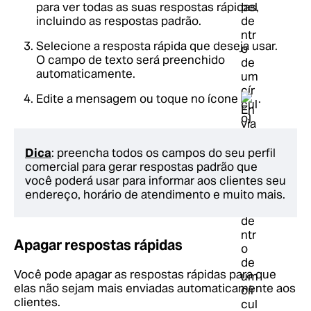
para ver todas as suas respostas rápidas,
incluindo as respostas padrão.
Selecione a resposta rápida que deseja usar.
O campo de texto será preenchido
automaticamente.
Edite a mensagem ou toque no ícone
.
Dica
: preencha todos os campos do seu perfil
comercial para gerar respostas padrão que
você poderá usar para informar aos clientes seu
endereço, horário de atendimento e muito mais.
Apagar respostas rápidas
Você pode apagar as respostas rápidas para que
elas não sejam mais enviadas automaticamente aos
clientes.