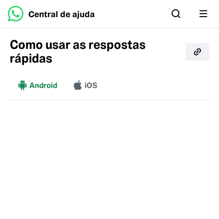
Central de ajuda
Como usar as respostas
rápidas
Mais
Android
iOS