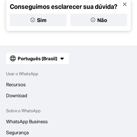
Conseguimos esclarecer sua dúvida?
Sim
Não
Português (Brasil)
Usar o WhatsApp
Recursos
Download
Sobre o WhatsApp
WhatsApp Business
Segurança