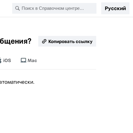
Русский
общения?
Копировать ссылку
щё
iOS
Mac
втоматически.