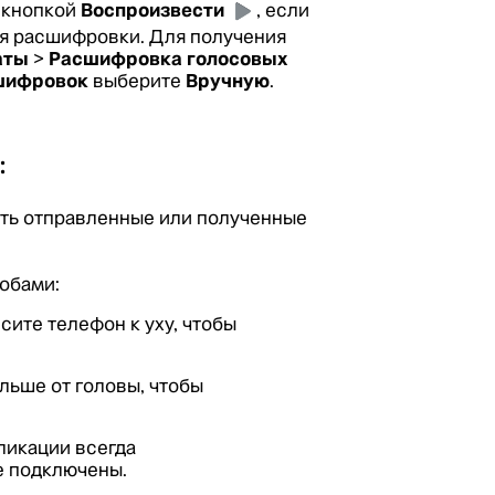
 кнопкой
Воспроизвести
, если
ия расшифровки. Для получения
аты
>
Расшифровка голосовых
шифровок
выберите
Вручную
.
:
ать отправленные или полученные
обами:
есите телефон к уху, чтобы
льше от головы, чтобы
ликации всегда
е подключены.